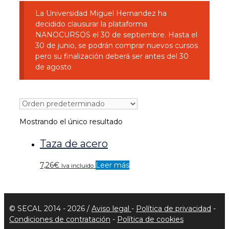
La Universidad Miguel Hernandez ha
decidido clausurar la plataforma
NANOCURSOS el 30 de septiembre. Hasta el
30 de junio, se podrán comprar nuevos cursos
pero su finalización deberá ser antes del 30
de agosto
Mostrando el único resultado
Taza de acero
7,26
€
Leer más
Iva incluido
© SECAL 2014 - 2026 /
Aviso legal
-
Política de privacidad
-
Condiciones de contratación
-
Política de cookies