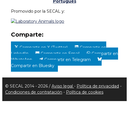
Portugués
Promovido por la SECAL y:
Comparte:
Compartir en X (Twitter)
Compartir en
LinkedIn
Compartir en Email
Compartir en
WhatsApp
Compartir en Telegram
Compartir en Bluesky
© SECAL 2014 - 2026 /
Aviso legal
-
Política de privacidad
-
Condiciones de contratación
-
Política de cookies