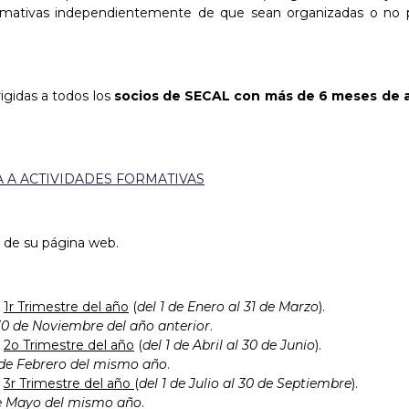
mativas independientemente de que sean organizadas o no por
rigidas a todos los
socios de SECAL con más de 6 meses de a
A A ACTIVIDADES FORMATIVAS
 de su página web.
l
1r Trimestre del año
(
del 1 de Enero al 31 de Marzo
).
 30 de Noviembre
del año anterior
.
l
2o Trimestre del año
(
del 1 de Abril al 30 de Junio
).
8 de Febrero del mismo año
.
l
3r Trimestre del año
(
del 1 de Julio al 30 de Septiembre
).
 de Mayo del mismo año
.