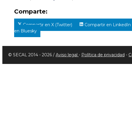
Comparte:
Compartir en X (Twitter)
Compartir en LinkedIn
en Bluesky
© SECAL 2014 - 2026 /
Aviso legal
-
Política de privacidad
-
C