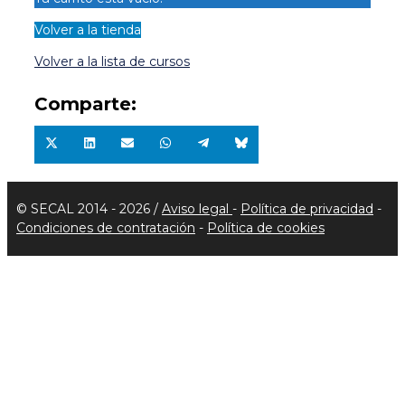
Volver a la tienda
Volver a la lista de cursos
Comparte:
Compartir
Compartir
Compartir
Compartir
Compartir
Compartir
en
en
en
en
en
en
X
LinkedIn
Email
WhatsApp
Telegram
Bluesky
(Twitter)
© SECAL 2014 - 2026 /
Aviso legal
-
Política de privacidad
-
Condiciones de contratación
-
Política de cookies