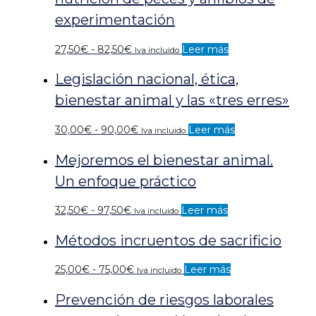
30,00€
experimentación
hasta
90,00€
Rango
27,50
€
-
82,50
€
Leer más
Iva incluido
de
Legislación nacional, ética,
precios:
desde
bienestar animal y las «tres erres»
27,50€
hasta
Rango
30,00
€
-
90,00
€
Leer más
Iva incluido
82,50€
de
Mejoremos el bienestar animal.
precios:
desde
Un enfoque práctico
30,00€
hasta
Rango
32,50
€
-
97,50
€
Leer más
Iva incluido
90,00€
de
Métodos incruentos de sacrificio
precios:
desde
32,50€
Rango
25,00
€
-
75,00
€
Leer más
Iva incluido
hasta
de
Prevención de riesgos laborales
97,50€
precios:
desde