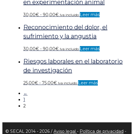
en experimentación animal
25,00€
hasta
Rango
30,00
€
-
90,00
€
Leer más
Iva incluido
75,00€
de
Reconocimiento del dolor, el
precios:
desde
sufrimiento y la angustia
30,00€
hasta
Rango
30,00
€
-
90,00
€
Leer más
Iva incluido
90,00€
de
Riesgos laborales en el laboratorio
precios:
desde
de investigación
30,00€
hasta
Rango
25,00
€
-
75,00
€
Leer más
Iva incluido
90,00€
de
←
precios:
1
desde
2
25,00€
hasta
75,00€
© SECAL 2014 - 2026 /
Aviso legal
-
Política de privacidad
-