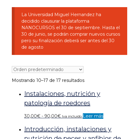
La Universidad Miguel Hernandez ha
decidido clausurar la plataforma
NANOCURSOS el 30 de septiembre. Hasta el
30 de junio, se podrán comprar nuevos cursos
pero su finalización deberá ser antes del 30
de agosto
Mostrando 10–17 de 17 resultados
Instalaciones, nutrición y
patología de roedores
Rango
30,00
€
-
90,00
€
Leer más
Iva incluido
de
Introducción, instalaciones y
precios:
desde
nutrición de peces y anfibios de