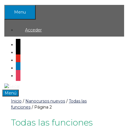
Saltar
al
Menu
contenido
Acceder
mail
x
youtube
linkedin
instagram
0
Menú
Inicio
/
Nanocursos nuevos
/
Todas las
funciones
/ Página 2
Todas las funciones