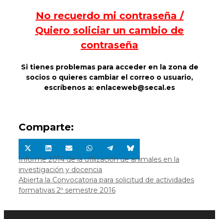
No recuerdo mi contraseña /
Quiero soliciar un cambio de
contraseña
Si tienes problemas para acceder en la zona de
socios o quieres cambiar el correo o usuario,
escríbenos a: enlaceweb@secal.es
Comparte:
Compartir
Compartir
Compartir
Compartir
Compartir
Compartir
en
en
en
en
en
en
Informe 2014 de la utilización de animales en la
X
LinkedIn
Email
WhatsApp
Telegram
Bluesky
investigación y docencia
(Twitter)
Abierta la Convocatoria para solicitud de actividades
formativas 2º semestre 2016