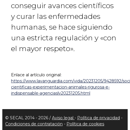
conseguir avances científicos
y curar las enfermedades
humanas, se hace siguiendo
una estricta regulación y «con
el mayor respeto».
Enlace al artículo original:
https://www.lavanguardia.com/vida/20231205/9428592/soc
cientificas-experimentacion-animales-rigurosa-e-
indispensable-agenciaslv20231205.html
© SECAL 2014 - 2026 /
Aviso legal
-
Política de privacidad
-
Condiciones de contratación
-
Política de cookies