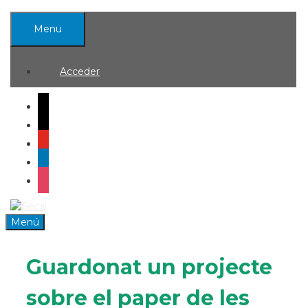
Saltar
al
Menu
contenido
Acceder
mail
x
youtube
linkedin
instagram
0
Menú
Guardonat un projecte
sobre el paper de les