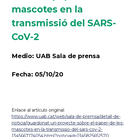
mascotes en la
transmissió del SARS-
CoV-2
Medio:
UAB Sala de prensa
Fecha:
05/10/20
Enlace al artículo original:
https://www.uab.cat/web/sala-de-premsa/detall-de-
noticia/guardonat-un-projecte-sobre-el-paper-de-les-
mascotes-en-la-transmissio-del-sars-cov-2-
1345667174054.html?noticiaid=1345825652570