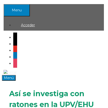
Saltar
al
Menu
contenido
Acceder
mail
x
youtube
linkedin
instagram
0
Menú
Así se investiga con
ratones en la UPV/EHU