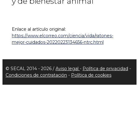
y de bienestar animal
Enlace al artículo original:
https://www.elcorreo.com/ciencia/vida/ratones-
mejor-cuidados-20220223134656-ntrc.html
© SECAL 2014 - 2026 /
Aviso legal
-
Política de privacidad
-
Condiciones de contratación
-
Política de cookies