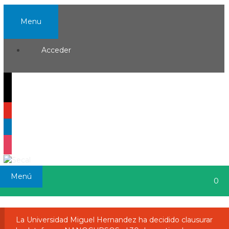
Menu
Acceder
Menú
0
La Universidad Miguel Hernandez ha decidido clausurar