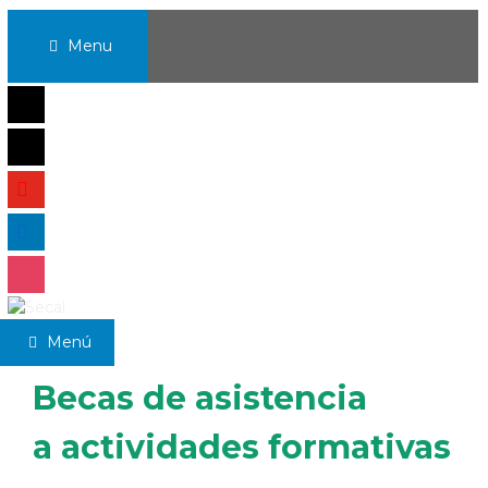
Saltar
al
Menu
contenido
mail
x
youtube
linkedin
instagram
Menú
0
Becas de asistencia
a actividades formativas