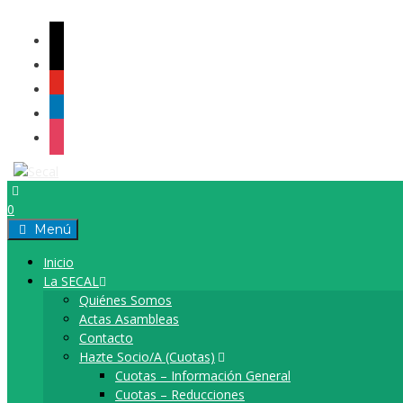
0
Menú
Inicio
La SECAL
Quiénes Somos
Actas Asambleas
Contacto
Hazte Socio/a (cuotas)
Cuotas – Información General
Cuotas – Reducciones