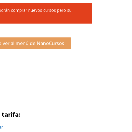
podrán comprar nuevos cursos pero su
olver al menú de NanoCursos
tarifa:
ar