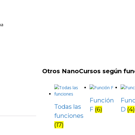
na
Otros NanoCursos según fun
Función
Func
Todas las
F
(6)
D
(4)
funciones
(17)