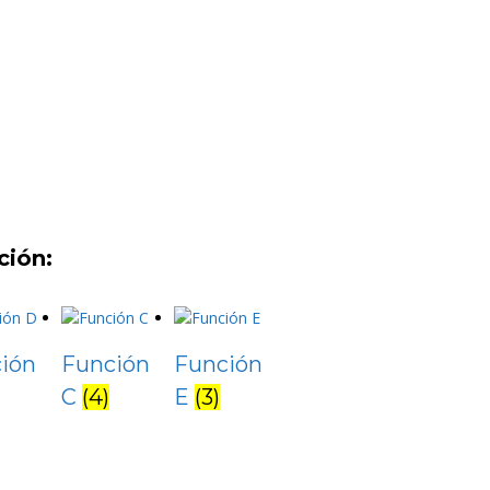
ción:
ión
Función
Función
C
(4)
E
(3)