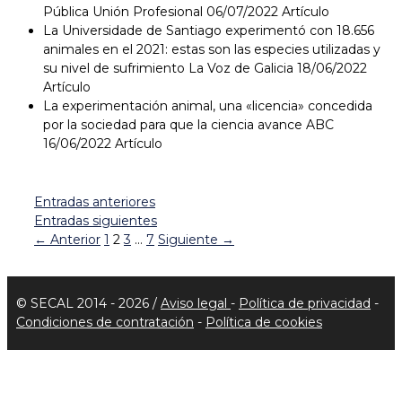
Pública Unión Profesional 06/07/2022 Artículo
La Universidade de Santiago experimentó con 18.656
animales en el 2021: estas son las especies utilizadas y
su nivel de sufrimiento La Voz de Galicia 18/06/2022
Artículo
La experimentación animal, una «licencia» concedida
por la sociedad para que la ciencia avance ABC
16/06/2022 Artículo
Entradas anteriores
Entradas siguientes
Página
Página
Página
Página
←
Anterior
1
2
3
…
7
Siguiente
→
© SECAL 2014 - 2026 /
Aviso legal
-
Política de privacidad
-
Condiciones de contratación
-
Política de cookies