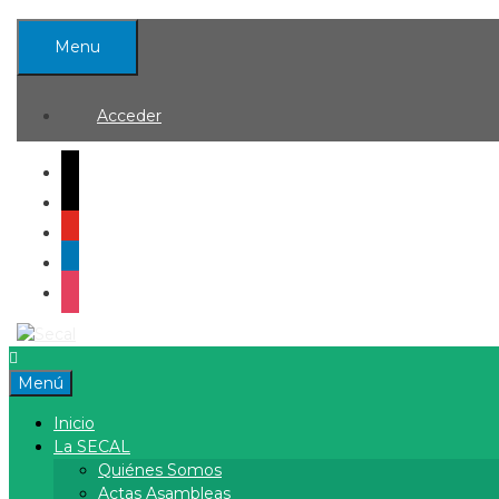
Saltar
al
Menu
contenido
Acceder
mail
x
youtube
linkedin
instagram
Menú
Inicio
La SECAL
Quiénes Somos
Actas Asambleas