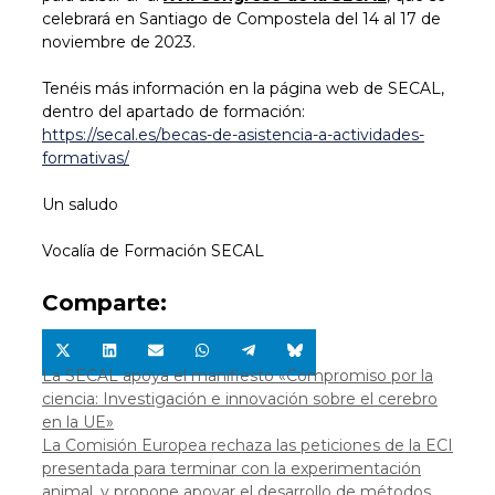
celebrará en Santiago de Compostela del 14 al 17 de
noviembre de 2023.
Tenéis más información en la página web de SECAL,
dentro del apartado de formación:
https://secal.es/becas-de-asistencia-a-actividades-
formativas/
Un saludo
Vocalía de Formación SECAL
Comparte:
Compartir
Compartir
Compartir
Compartir
Compartir
Compartir
en
en
en
en
en
en
La SECAL apoya el manifiesto «Compromiso por la
X
LinkedIn
Email
WhatsApp
Telegram
Bluesky
ciencia: Investigación e innovación sobre el cerebro
(Twitter)
en la UE»
La Comisión Europea rechaza las peticiones de la ECI
presentada para terminar con la experimentación
animal, y propone apoyar el desarrollo de métodos