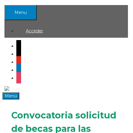
Saltar
al
Menu
contenido
Acceder
mail
x
youtube
linkedin
instagram
0
Menú
Convocatoria solicitud
de becas para las