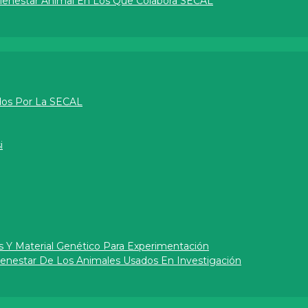
Bienestar Animal En Los Que Colabora SECAL
dos Por La SECAL
i
s Y Material Genético Para Experimentación
Bienestar De Los Animales Usados En Investigación