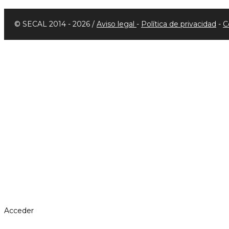
© SECAL 2014 - 2026 /
Aviso legal
-
Política de privacidad
-
C
Acceder