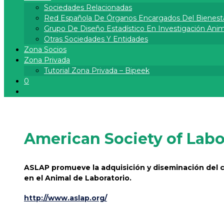
Sociedades Relacionadas
Red Española De Órganos Encargados Del Bienest
Grupo De Diseño Estadístico En Investigación Anima
Otras Sociedades Y Entidades
Zona Socios
Zona Privada
Tutorial Zona Privada – Bipeek
0
American Society of Labo
ASLAP promueve la adquisición y diseminación del c
en el Animal de Laboratorio.
http://www.aslap.org/