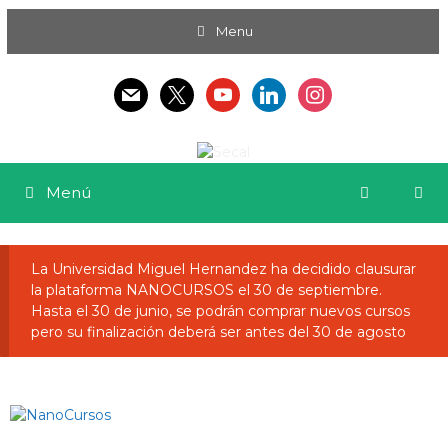
Menu
Menú
La Universidad Miguel Hernandez ha decidido clausurar
la plataforma NANOCURSOS el 30 de septiembre.
Hasta el 30 de junio, se podrán comprar nuevos cursos
pero su finalización deberá ser antes del 30 de agosto