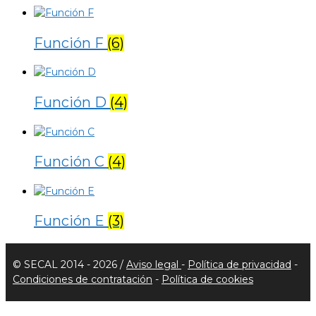
Función F
(6)
Función D
(4)
Función C
(4)
Función E
(3)
© SECAL 2014 - 2026 /
Aviso legal
-
Política de privacidad
-
Condiciones de contratación
-
Política de cookies