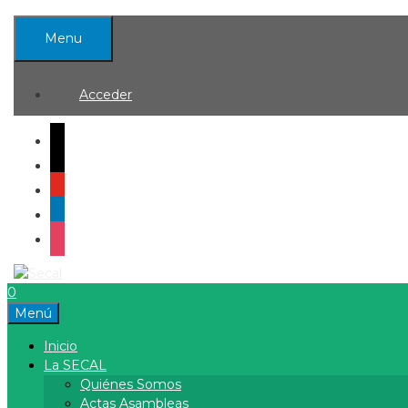
Saltar
al
Menu
contenido
Acceder
mail
x
youtube
linkedin
instagram
0
Menú
Inicio
La SECAL
Quiénes Somos
Actas Asambleas