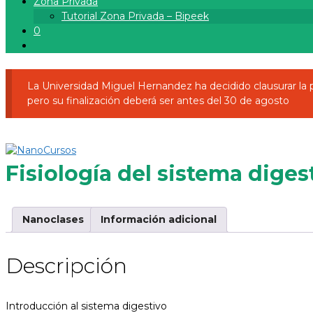
Zona Privada
Tutorial Zona Privada – Bipeek
0
La Universidad Miguel Hernandez ha decidido clausurar l
pero su finalización deberá ser antes del 30 de agosto
Fisiología del sistema diges
Nanoclases
Información adicional
Descripción
Introducción al sistema digestivo