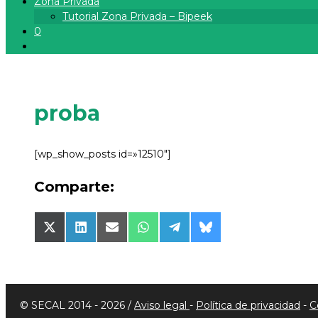
Zona Privada
Tutorial Zona Privada – Bipeek
0
proba
[wp_show_posts id=»12510″]
Comparte:
Compartir
Compartir
Compartir
Compartir
Compartir
Compartir
en
en
en
en
en
en
X
LinkedIn
Email
WhatsApp
Telegram
Bluesky
(Twitter)
© SECAL 2014 - 2026 /
Aviso legal
-
Política de privacidad
-
C