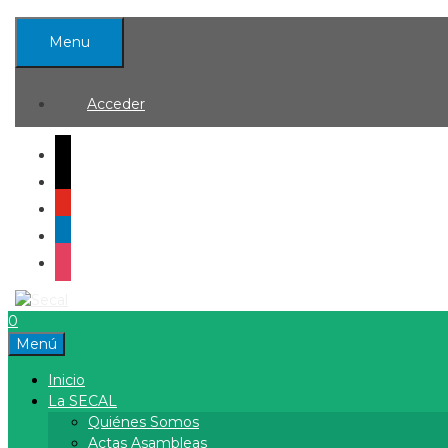
Saltar
al
Menu
contenido
Acceder
mail
x
youtube
linkedin
instagram
0
Menú
Inicio
La SECAL
Quiénes Somos
Actas Asambleas