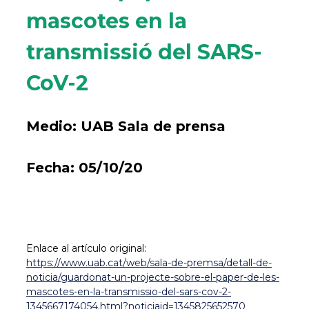
mascotes en la
transmissió del SARS-
CoV-2
Medio:
UAB Sala de prensa
Fecha:
05/10/20
Enlace al artículo original:
https://www.uab.cat/web/sala-de-premsa/detall-de-
noticia/guardonat-un-projecte-sobre-el-paper-de-les-
mascotes-en-la-transmissio-del-sars-cov-2-
1345667174054.html?noticiaid=1345825652570