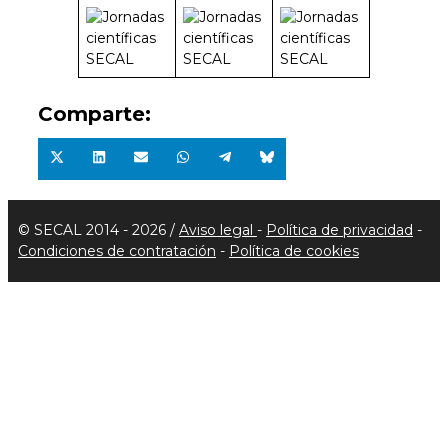
Comparte:
Compartir
Compartir
Compartir
Compartir
Compartir
Compartir
en
en
en
en
en
en
X
LinkedIn
Email
WhatsApp
Telegram
Bluesky
(Twitter)
© SECAL 2014 - 2026 /
Aviso legal
-
Política de privacidad
-
Condiciones de contratación
-
Política de cookies