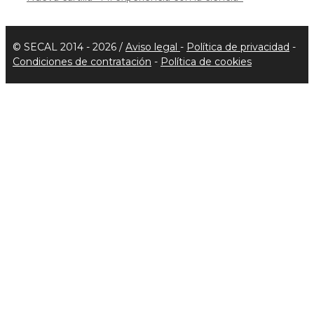
(Twitter)
© SECAL 2014 - 2026 /
Aviso legal
-
Política de privacidad
-
Condiciones de contratación
-
Política de cookies