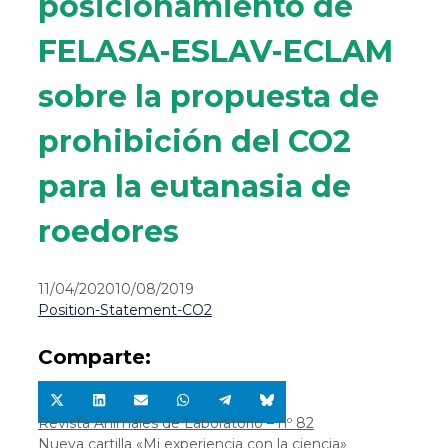
posicionamiento de
FELASA-ESLAV-ECLAM
sobre la propuesta de
prohibición del CO2
para la eutanasia de
roedores
11/04/2020
10/08/2019
Position-Statement-CO2
Comparte:
Compartir
Compartir
Compartir
Compartir
Compartir
Compartir
en
en
en
en
en
en
Revista Animales de Laboratorio – nº 82
X
LinkedIn
Email
WhatsApp
Telegram
Bluesky
Nueva cartilla «Mi experiencia con la ciencia»