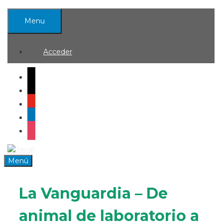
Saltar
al
Menu
contenido
Acceder
mail
x
youtube
linkedin
instagram
0
Menú
La Vanguardia – De
animal de laboratorio a