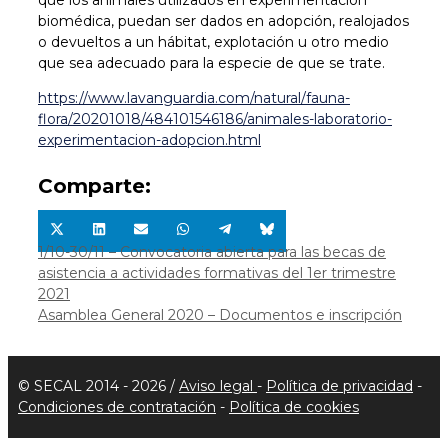
biomédica, puedan ser dados en adopción, realojados
o devueltos a un hábitat, explotación u otro medio
que sea adecuado para la especie de que se trate.
https://www.lavanguardia.com/natural/fauna-
flora/20201018/484101546186/animales-laboratorio-
experimentacion-adopcion.html
Comparte:
Compartir
Compartir
Compartir
Compartir
Compartir
Compartir
en
en
en
en
en
en
1/10-30/11 – Convocatoria abierta para las becas de
X
LinkedIn
Email
WhatsApp
Telegram
Bluesky
asistencia a actividades formativas del 1er trimestre
(Twitter)
2021
Asamblea General 2020 – Documentos e inscripción
© SECAL 2014 - 2026 /
Aviso legal
-
Política de privacidad
-
Condiciones de contratación
-
Política de cookies