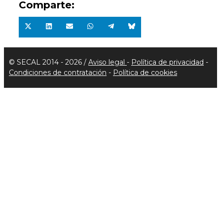
Comparte:
Compartir
Compartir
Compartir
Compartir
Compartir
Compartir
en
en
en
en
en
en
X
LinkedIn
Email
WhatsApp
Telegram
Bluesky
(Twitter)
© SECAL 2014 - 2026 /
Aviso legal
-
Política de privacidad
-
Condiciones de contratación
-
Política de cookies