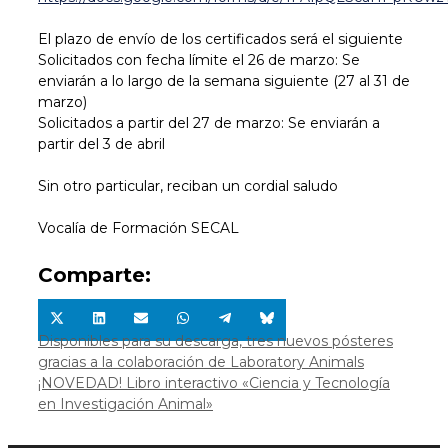
El plazo de envío de los certificados será el siguiente
Solicitados con fecha límite el 26 de marzo: Se
enviarán a lo largo de la semana siguiente (27 al 31 de
marzo)
Solicitados a partir del 27 de marzo: Se enviarán a
partir del 3 de abril
Sin otro particular, reciban un cordial saludo
Vocalía de Formación SECAL
Comparte:
Compartir
Compartir
Compartir
Compartir
Compartir
Compartir
en
en
en
en
en
en
Disponibles para su descarga, tres nuevos pósteres
X
LinkedIn
Email
WhatsApp
Telegram
Bluesky
gracias a la colaboración de Laboratory Animals
(Twitter)
¡NOVEDAD! Libro interactivo «Ciencia y Tecnología
en Investigación Animal»