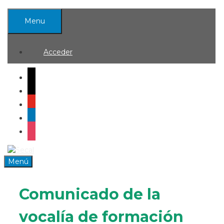
Saltar
al
Menu
contenido
Acceder
mail
x
youtube
linkedin
instagram
0
Menú
Comunicado de la
vocalía de formación