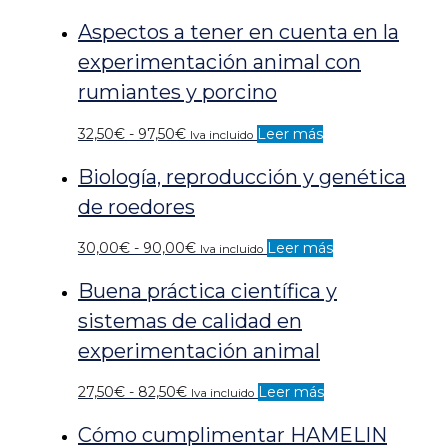
de
Aspectos a tener en cuenta en la
precios:
desde
experimentación animal con
30,00€
rumiantes y porcino
hasta
90,00€
Rango
32,50
€
-
97,50
€
Leer más
Iva incluido
de
Biología, reproducción y genética
precios:
desde
de roedores
32,50€
hasta
Rango
30,00
€
-
90,00
€
Leer más
Iva incluido
97,50€
de
Buena práctica científica y
precios:
desde
sistemas de calidad en
30,00€
experimentación animal
hasta
90,00€
Rango
27,50
€
-
82,50
€
Leer más
Iva incluido
de
Cómo cumplimentar HAMELIN
precios: