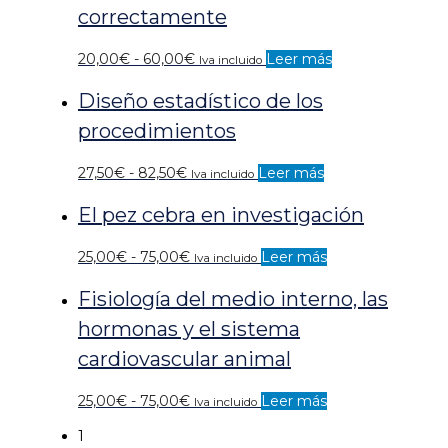
desde
correctamente
27,50€
hasta
Rango
20,00
€
-
60,00
€
Leer más
Iva incluido
82,50€
de
Diseño estadístico de los
precios:
desde
procedimientos
20,00€
hasta
Rango
27,50
€
-
82,50
€
Leer más
Iva incluido
60,00€
de
El pez cebra en investigación
precios:
desde
27,50€
Rango
25,00
€
-
75,00
€
Leer más
Iva incluido
hasta
de
Fisiología del medio interno, las
82,50€
precios:
desde
hormonas y el sistema
25,00€
cardiovascular animal
hasta
75,00€
Rango
25,00
€
-
75,00
€
Leer más
Iva incluido
de
1
precios: