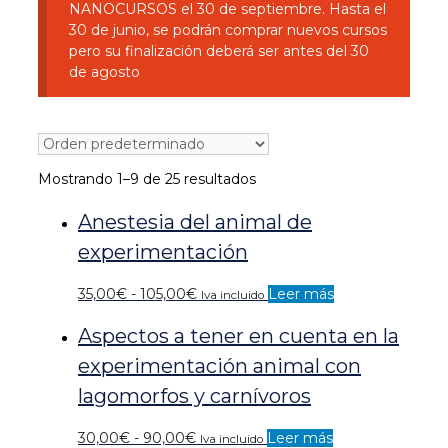
NANOCURSOS el 30 de septiembre. Hasta el
30 de junio, se podrán comprar nuevos cursos
pero su finalización deberá ser antes del 30
de agosto
Mostrando 1–9 de 25 resultados
Anestesia del animal de
experimentación
Rango
35,00
€
-
105,00
€
Leer más
Iva incluido
de
Aspectos a tener en cuenta en la
precios:
desde
experimentación animal con
35,00€
lagomorfos y carnívoros
hasta
105,00€
Rango
30,00
€
-
90,00
€
Leer más
Iva incluido