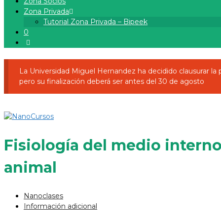
Zona Socios
Zona Privada
Tutorial Zona Privada – Bipeek
0
La Universidad Miguel Hernandez ha decidido clausurar l
pero su finalización deberá ser antes del 30 de agosto
Fisiología del medio interno
animal
Nanoclases
Información adicional