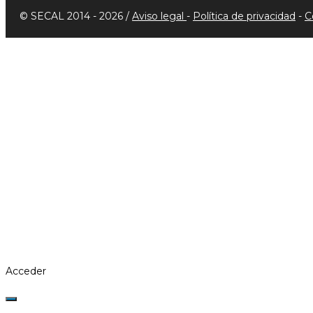
© SECAL 2014 - 2026 /
Aviso legal
-
Política de privacidad
-
C
Acceder