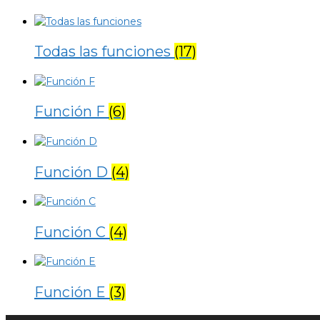
Todas las funciones
(17)
Función F
(6)
Función D
(4)
Función C
(4)
Función E
(3)