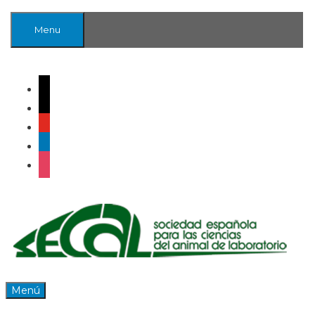
Menu
Acceder
0
Menú