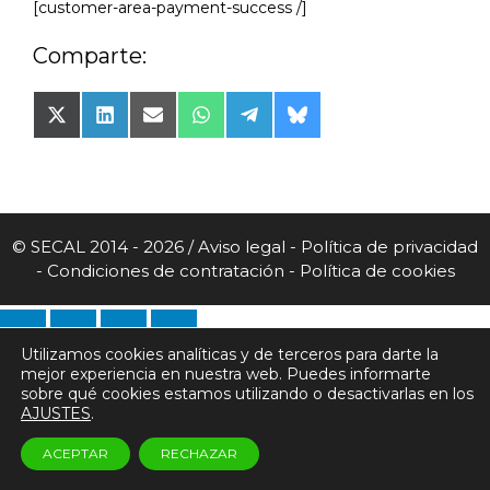
[customer-area-payment-success /]
Comparte:
Compartir
Compartir
Compartir
Compartir
Compartir
Compartir
en
en
en
en
en
en
X
LinkedIn
Email
WhatsApp
Telegram
Bluesky
(Twitter)
© SECAL 2014 - 2026 /
Aviso legal
-
Política de privacidad
-
Condiciones de contratación
-
Política de cookies
Utilizamos cookies analíticas y de terceros para darte la
mejor experiencia en nuestra web. Puedes informarte
sobre qué cookies estamos utilizando o desactivarlas en los
AJUSTES
.
ACEPTAR
RECHAZAR