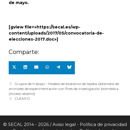
de mayo.
[gview file=»https://secal.es/wp-
content/uploads/2017/05/convocatoria-de-
elecciones-2017.doc»]
Comparte:
Grupos de trabajo – Modelo de biobanco de tejidos obtenidos de
animales de experimentación con fines de investigación biomédica
[Acceso abierto]
CUENTO
© SECAL 2014 - 2026 /
Aviso legal
-
Política de privacidad